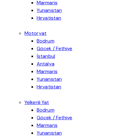
Göcek tekne kiralama seçenekleri, doğayla iç içe, sakin ve keyifli bir mavi yolculuk planlayan 
Marmaris
Marmaris kiralık tekne seçenekleri, Ege’nin en keyifli rotalarında konforlu ve huzurlu bir tati
Yunanistan
Yunanistan tekne turu, Ege’nin büyüleyici adalarını, berrak koylarını ve keyifli sahil kasaba
Hırvatistan
Motoryat
Motoryat kiralama seçenekleri, denizde daha hızlı, konforlu ve özel bir tatil planlamak isteyen misafirler
Bodrum
Bodrum yat kiralama seçenekleri, Ege’nin en gözde koylarında konforlu ve özel bir deniz tatili
Göcek / Fethiye
Kiralık yat Göcek seçenekleri, doğayla iç içe, sakin ve konforlu bir deniz tatili planlayan misa
İstanbul
İstanbul yat kiralama seçenekleri, Boğaz’ın eşsiz manzarasında konforlu ve özel bir deniz de
Antalya
Antalya özel tekne kiralama seçenekleri, Akdeniz’de konforlu, şık ve ayrıcalıklı bir deniz tati
Marmaris
Marmaris yat kiralama seçenekleri, Ege’nin en güzel koylarında konforlu ve özel bir deniz tatili
Yunanistan
Yunan adası motoryat seçenekleri, Ege’nin büyüleyici adalarını konforlu ve özel bir şekilde keş
Hırvatistan
Yelkenli Yat
Yelkenli kiralama seçenekleri, denizde daha özgür, sakin ve keyifli bir tatil planlamak isteyen misafirler 
Bodrum
Bodrum katamaran kiralama seçenekleri, Ege’nin en özel koylarını konforlu, şık ve özgür bir ş
Göcek / Fethiye
Göcek Fethiye yelkenli kiralama seçenekleri, doğayla iç içe, sakin ve özgür bir deniz tatili p
Marmaris
Marmaris yelkenli kiralama seçenekleri, Ege’nin en güzel koylarında özgür ve huzurlu bir deniz
Yunanistan