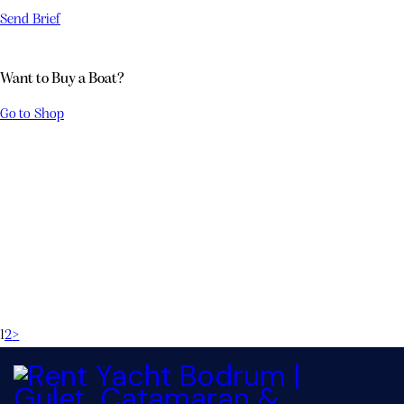
Send Brief
Want to Buy a Boat?
Go to Shop
HAVEN
YALIKAVAK GÜNLÜK KIRALIK YAT
BLACK BEAUTY GÜNLÜK BODRUM
SAN LORENZO 72
1
2
>