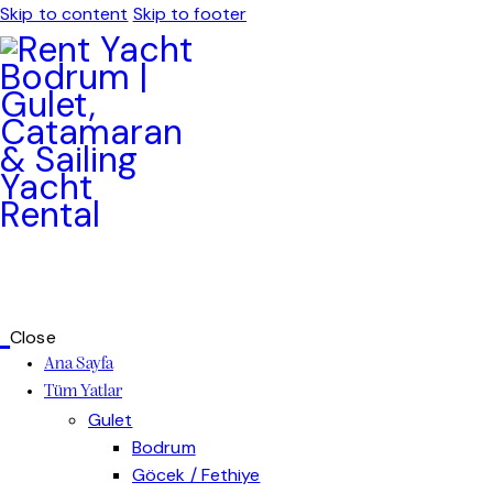
Skip to content
Skip to footer
Close
Ana Sayfa
Tüm Yatlar
Gulet
Gulet kategorimizi keşfederek keyifli ve konforlu bir mavi yolculuk için size en uygun seçenekleri inceley
Bodrum
Bodrum guleti seçenekleri, Ege’nin eşsiz koylarını konforlu ve keyifli bir şekilde keşfetmek i
Göcek / Fethiye