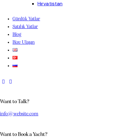
Yunanistan yelkenli kiralama seçenekleri, Yunan adaları arasında özgürce seyahat etmek ve de
Hırvatistan
Günlük Yatlar
Satılık Yatlar
Blog
Bize Ulaşın
Want to Talk?
info@website.com
Want to Book a Yacht?